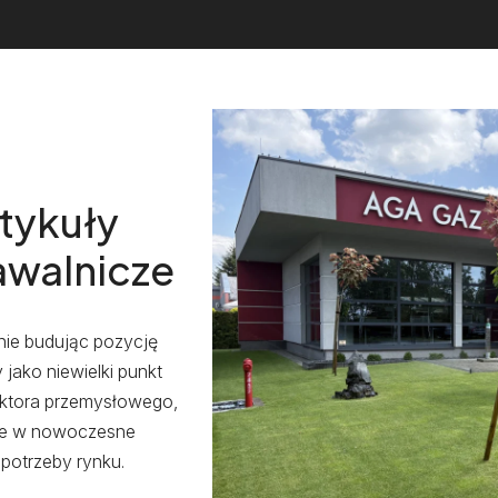
tykuły
pawalnicze
tnie budując pozycję
jako niewielki punkt
sektora przemysłowego,
cje w nowoczesne
potrzeby rynku.