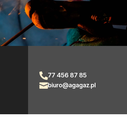
77 456 87 85

biuro@agagaz.pl
