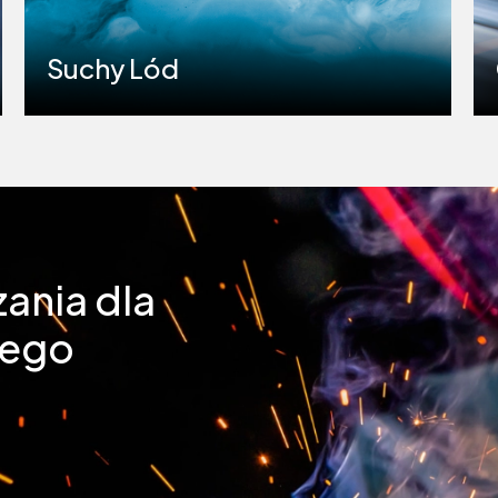
Suchy Lód
ania dla
zego