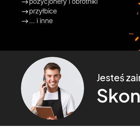
pozycjonery i obrotniki
$
przyłbice
$
... i inne
$
Jesteś za
Skont