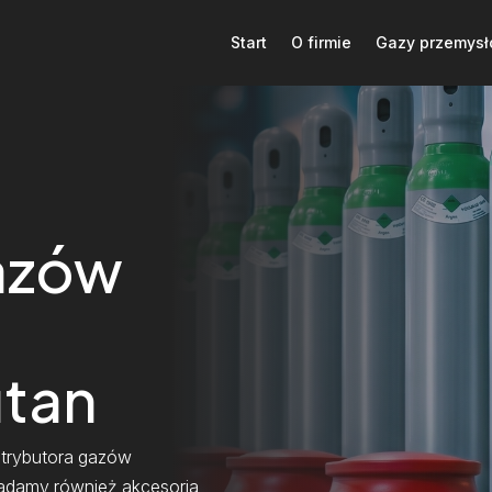
Start
O firmie
Gazy przemys
azów
utan
strybutora gazów
iadamy również akcesoria