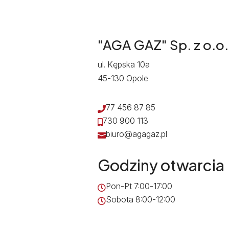
"AGA GAZ" Sp. z o.o.
ul. Kępska 10a
45-130 Opole
77 456 87 85

730 900 113

biuro@agagaz.pl

Godziny otwarcia
Pon-Pt 7:00-17:00

Sobota 8:00-12:00
