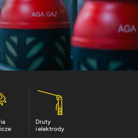
ia
Druty
icze
i elektrody