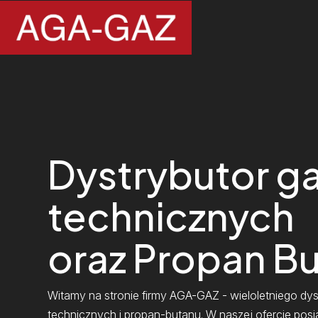
Dystrybutor g
technicznych
oraz Propan B
Witamy na stronie firmy AGA-GAZ - wieloletniego dy
technicznych i propan-butanu. W naszej ofercie pos